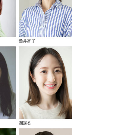
遊井亮子
團遥香