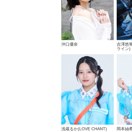
沖口優奈
吉澤悠
ライン)
岡本紬希(
浅蔵るか(LOVE CHANT)