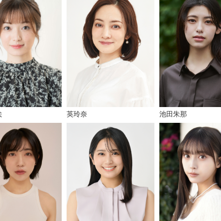
絵
池田朱那
英玲奈