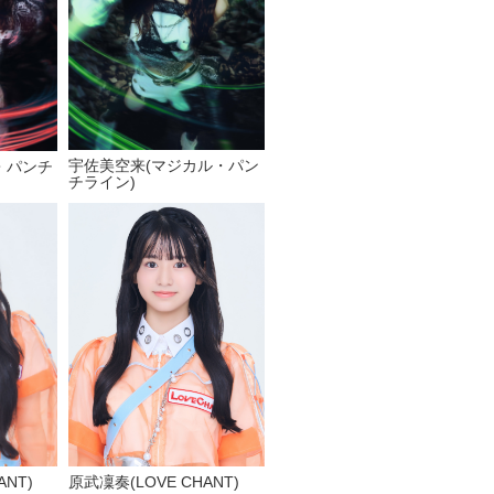
宇佐美空来(マジカル・パン
・パンチ
チライン)
ANT)
原武凜奏(LOVE CHANT)