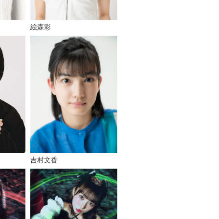
絵森彩
吉村文香