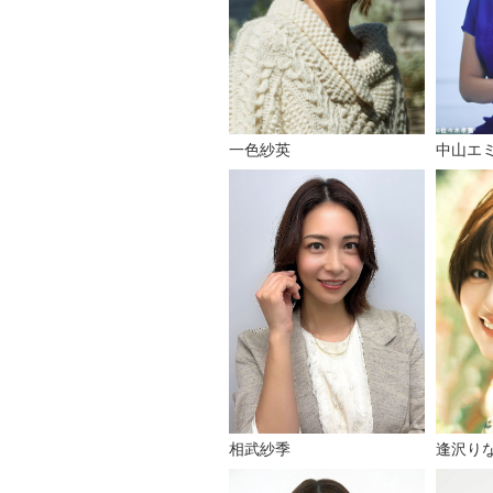
一色紗英
中山エ
逢沢り
相武紗季