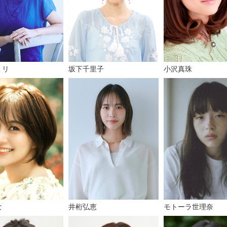
ミリ
坂下千里子
小沢真珠
な
井桁弘恵
モトーラ世理奈