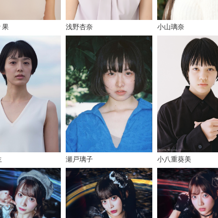
小山璃奈
々果
浅野杏奈
小八重葵美
瀬戸璃子
生