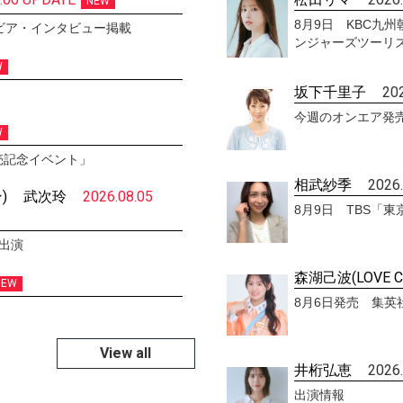
NEW
8月9日 KBC九
ビア・インタビュー掲載
ンジャーズツーリ
W
坂下千里子
20
今週のオンエア発
W
発売記念イベント」
相武紗季
2026
)
武次玲
2026.08.05
8月9日 TBS「
V出演
森湖己波(LOVE C
NEW
8月6日発売 集英社
View all
井桁弘恵
2026
出演情報