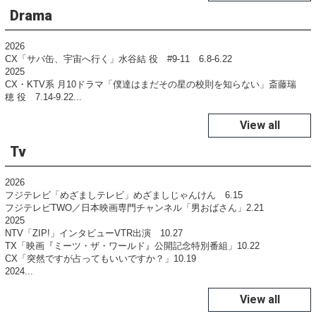
Drama
2026
CX「サバ缶、宇宙へ行く」水谷結 役 #9-11 6.8-6.22
2025
CX・KTV系 月10ドラマ「僕達はまだその星の校則を知らない」斎藤瑞
穂 役 7.14-9.22...
View all
Tv
2026
フジテレビ「めざましテレビ」めざましじゃんけん 6.15
フジテレビTWO／日本映画専門チャンネル「男おばさん」2.21
2025
NTV「ZIP!」インタビューVTR出演 10.27
TX「映画『ミーツ・ザ・ワールド』公開記念特別番組」10.22
CX「突然ですが占ってもいいですか？」10.19
2024...
View all