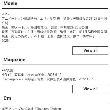
Movie
2026
アニメーション短編映画「エリ」サワ 役 監督：矢野ほなみ3月27日全国
公開
映画「90メートル」松田杏花 役 監督：中川駿2月20日公開
映画「夜勤事件」主演：田鶴結貴乃 役 監督：永江二朗1月23日全国公開
映画「終点のあの子」恭子 役 監督：吉田浩太／原作：柚木麻子
2025...
View all
Magazine
■写真集
小学館 写真集「水光 南琴奈」2026.6.19
「emergence × 南琴奈」写真：武井宏員＆酒井貴弘 2022.12.7...
View all
Cm
楽天グループ株式会社「Rakuten Fashion」