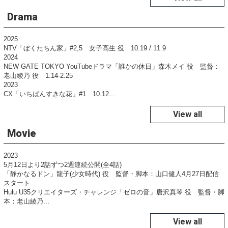
Drama
2025
NTV「ぼくたちん家」#2,5 女子高生 役 10.19 / 11.9
2024
NEW GATE TOKYO YouTubeドラマ「誰かの休日」森木メイ 役 監督：
老山綾乃 役 1.14-2.25
2023
CX「いちばんすきな花」#1 10.12...
View all
Movie
2023
5月12日より2話ずつ2週連続公開(全4話)
「静かなるドン」龍子(少女時代) 役 監督・脚本：山口健人4月27日配信
スタート
Hulu U35クリエイターズ・チャレンジ「ゼロの音」唐沢真琴 役 監督・脚
本：老山綾乃...
View all