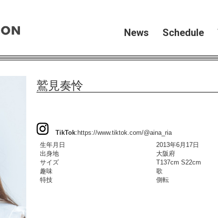
News
Schedule
鷲見奏怜
TikTok
:
https://www.tiktok.com/@aina_ria
生年月日
2013年6月17日
出身地
大阪府
サイズ
T137cm S22cm
趣味
歌
特技
側転