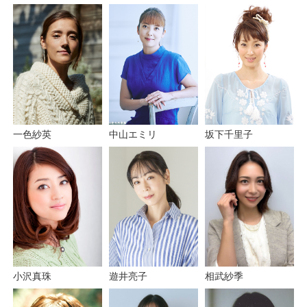
一色紗英
中山エミリ
坂下千里子
小沢真珠
遊井亮子
相武紗季