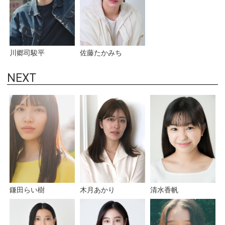
佐藤たかみち
川郷司駿平
NEXT
鎌田らい樹
木月あかり
清水香帆