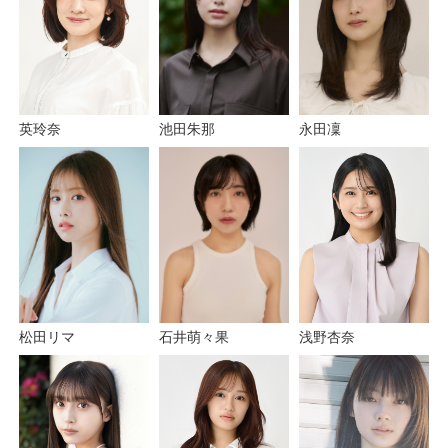
永田凜
池田朱那
英玲奈
石井萌々果
浅野杏奈
松田リマ