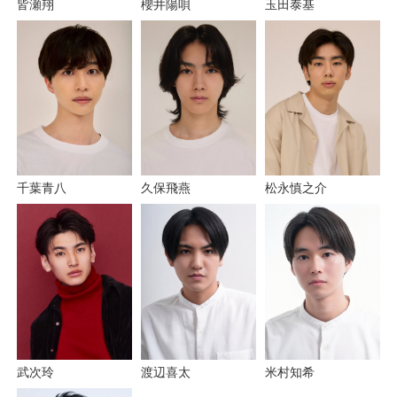
玉田泰基
櫻井陽唄
皆瀬翔
千葉青八
松永慎之介
久保飛燕
武次玲
米村知希
渡辺喜太