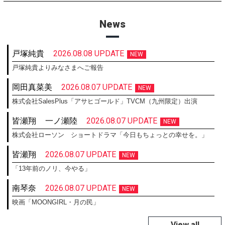
News
戸塚純貴
2026.08.08 UPDATE
NEW
戸塚純貴よりみなさまへご報告
岡田真菜美
2026.08.07 UPDATE
NEW
株式会社SalesPlus「アサヒゴールド」TVCM（九州限定）出演
皆瀬翔
一ノ瀬陸
2026.08.07 UPDATE
NEW
株式会社ローソン ショートドラマ「今日もちょっとの幸せを。」
皆瀬翔
2026.08.07 UPDATE
NEW
「13年前のノリ、今やる」
南琴奈
2026.08.07 UPDATE
NEW
映画「MOONGIRL・月の民」
View all