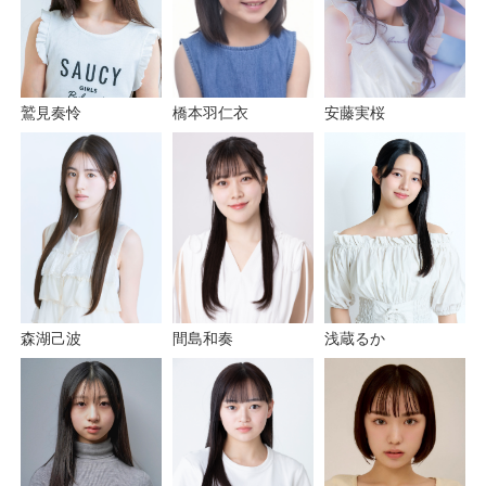
鷲見奏怜
安藤実桜
橋本羽仁衣
森湖己波
間島和奏
浅蔵るか