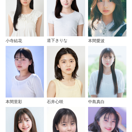
道下きりな
小寺結花
本間愛波
中島真白
本間里彩
石井心咲