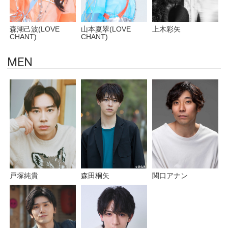
上木彩矢
山本夏翠(LOVE
森湖己波(LOVE
CHANT)
CHANT)
MEN
関口アナン
戸塚純貴
森田桐矢