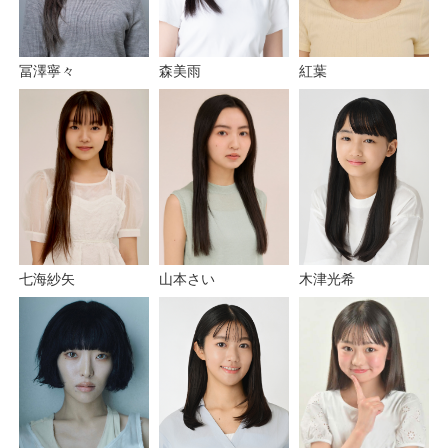
紅葉
森美雨
冨澤寧々
七海紗矢
山本さい
木津光希