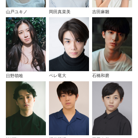
吉田麻雛
岡田真菜美
山戸ユキノ
ペレ竜大
石橋和磨
日野萌唯