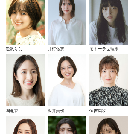
逢沢りな
井桁弘恵
モトーラ世理奈
團遥香
恒吉梨絵
沢井美優