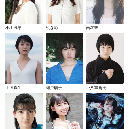
小山璃奈
絵森彩
南琴奈
小八重葵美
瀬戸璃子
手塚真生