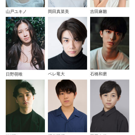
吉田麻雛
岡田真菜美
山戸ユキノ
ペレ竜大
石橋和磨
日野萌唯