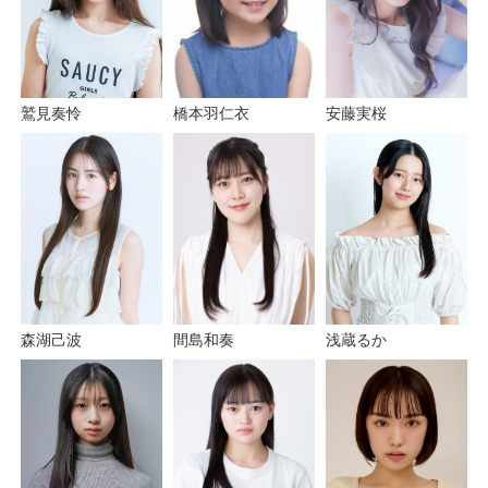
鷲見奏怜
安藤実桜
橋本羽仁衣
森湖己波
間島和奏
浅蔵るか