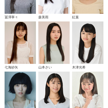
紅葉
森美雨
冨澤寧々
七海紗矢
山本さい
木津光希