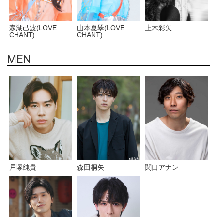
上木彩矢
山本夏翠(LOVE
森湖己波(LOVE
CHANT)
CHANT)
MEN
関口アナン
戸塚純貴
森田桐矢