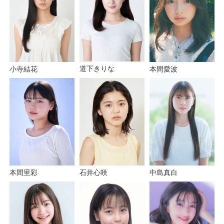
道下きりな
小寺結花
本間愛波
中島真白
本間里彩
石井心咲