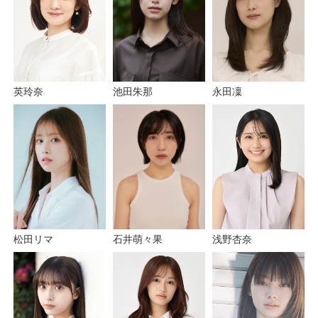
永田凜
池田朱那
英玲奈
石井萌々果
浅野杏奈
松田リマ