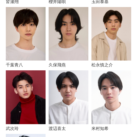
玉田泰基
櫻井陽唄
皆瀬翔
千葉青八
松永慎之介
久保飛燕
武次玲
米村知希
渡辺喜太