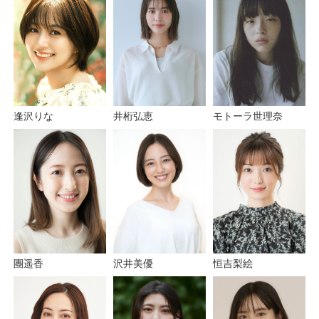
逢沢りな
井桁弘恵
モトーラ世理奈
團遥香
恒吉梨絵
沢井美優