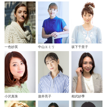
一色紗英
中山エミリ
坂下千里子
小沢真珠
遊井亮子
相武紗季