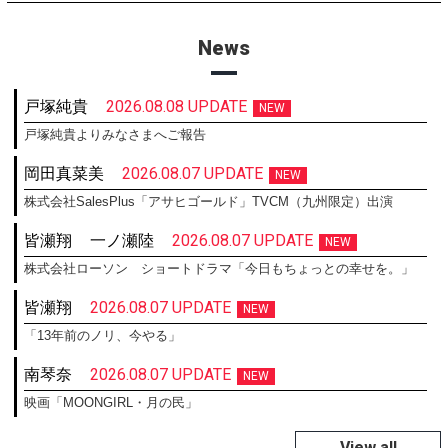
News
戸塚純貴
2026.08.08 UPDATE
NEW
戸塚純貴よりみなさまへご報告
岡田真菜美
2026.08.07 UPDATE
NEW
株式会社SalesPlus「アサヒゴールド」TVCM（九州限定）出演
皆瀬翔
一ノ瀬陸
2026.08.07 UPDATE
NEW
株式会社ローソン ショートドラマ「今日もちょっとの幸せを。」
皆瀬翔
2026.08.07 UPDATE
NEW
「13年前のノリ、今やる」
南琴奈
2026.08.07 UPDATE
NEW
映画「MOONGIRL・月の民」
View all