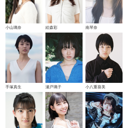
小山璃奈
絵森彩
南琴奈
小八重葵美
瀬戸璃子
手塚真生