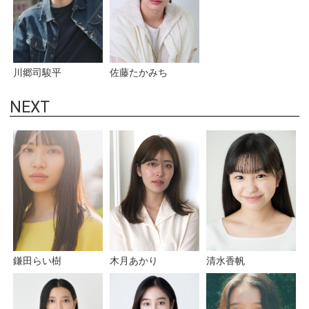
佐藤たかみち
川郷司駿平
NEXT
鎌田らい樹
木月あかり
清水香帆